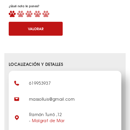
¿Qué nota le pones?
VALORAR
LOCALIZACIÓN Y DETALLES
619953937
massolluis@gmail.com
Ramón Turró ,12
-
Malgrat de Mar