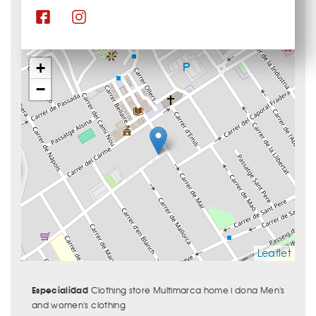
+
−
Leaflet
Especialidad
Clothing store Multimarca home i dona Men's
and women's clothing