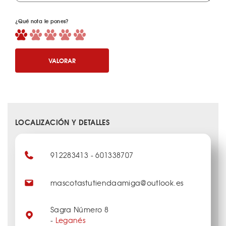
¿Qué nota le pones?
VALORAR
LOCALIZACIÓN Y DETALLES
912283413 - 601338707
mascotastutiendaamiga@outlook.es
Sagra Número 8
-
Leganés