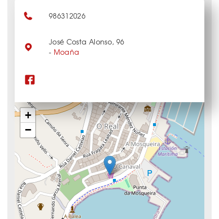
986312026
José Costa Alonso, 96
-
Moaña
+
−