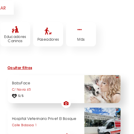
CAR
Educadores
Paseadores
Más
Caninos
Ocultar filtros
BabyFace
C/ Navia 45
5/5
Hospital Veterinario Privet El Bosque
Calle Bidasoa 1