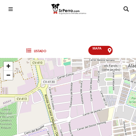
MAPA
LISTADO
+
−