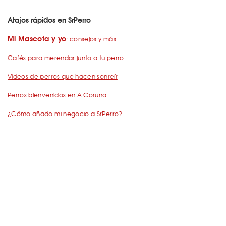
Atajos rápidos en SrPerro
Mi Mascota y yo
: consejos y más
Cafés para merendar junto a tu perro
Vídeos de perros que hacen sonreír
Perros bienvenidos en A Coruña
¿Cómo añado mi negocio a SrPerro?
Dejemos Huella
: todo por los animales
Restaurantes para ir con mascota en Barcelona
De Cañas con perro
Barcelona con perro: Mapa perruno de SrPerro
Málaga con perro: Mapa perruno de SrPerro
con perro en Madrid