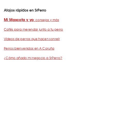
Atajos rápidos en SrPerro
Mi Mascota y yo
: consejos y más
Cafés para merendar junto a tu perro
Vídeos de perros que hacen sonreír
Perros bienvenidos en A Coruña
¿Cómo añado mi negocio a SrPerro?
Dejemos Huella
: todo por los animales
Restaurantes para ir con mascota en Barcelona
De Cañas con perro
Barcelona con perro: Mapa perruno de SrPerro
Málaga con perro: Mapa perruno de SrPerro
con perro en Madrid