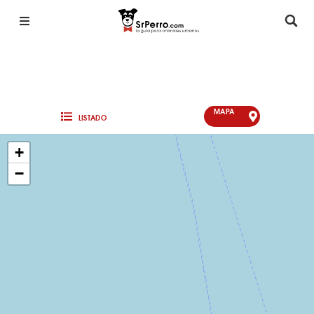
MAPA
LISTADO
+
−