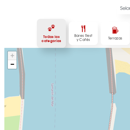
Bares Rest
Todas las
Terrazas
y Cafés
categorias
+
−