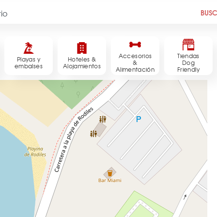
BUS
Accesorios
Tiendas
Playas y
Hoteles &
&
Dog
embalses
Alojamientos
Alimentación
Friendly