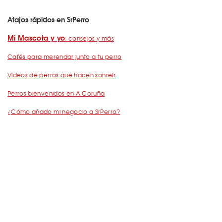
Atajos rápidos en SrPerro
Mi Mascota y yo
: consejos y más
Cafés para merendar junto a tu perro
Vídeos de perros que hacen sonreír
Perros bienvenidos en A Coruña
¿Cómo añado mi negocio a SrPerro?
Dejemos Huella
: todo por los animales
Restaurantes para ir con mascota en Barcelona
De Cañas con perro
Barcelona con perro: Mapa perruno de SrPerro
Málaga con perro: Mapa perruno de SrPerro
con perro en Madrid