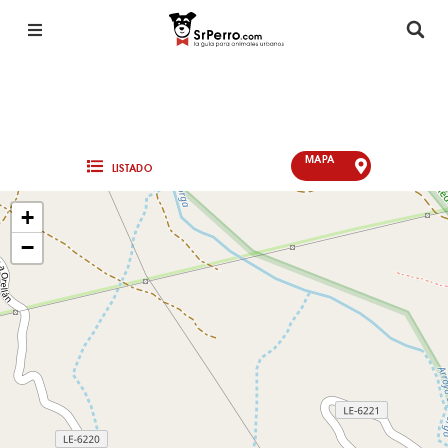
MAPA
LISTADO
+
−