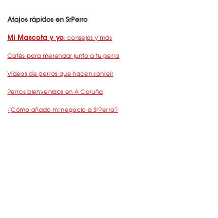
Atajos rápidos en SrPerro
Mi Mascota y yo
: consejos y más
Cafés para merendar junto a tu perro
Vídeos de perros que hacen sonreír
Perros bienvenidos en A Coruña
¿Cómo añado mi negocio a SrPerro?
Dejemos Huella
: todo por los animales
Restaurantes para ir con mascota en Barcelona
De Cañas con perro
Barcelona con perro: Mapa perruno de SrPerro
Málaga con perro: Mapa perruno de SrPerro
con perro en Madrid