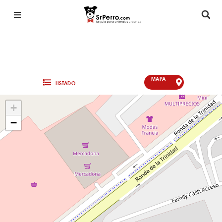
MAPA
LISTADO
+
−