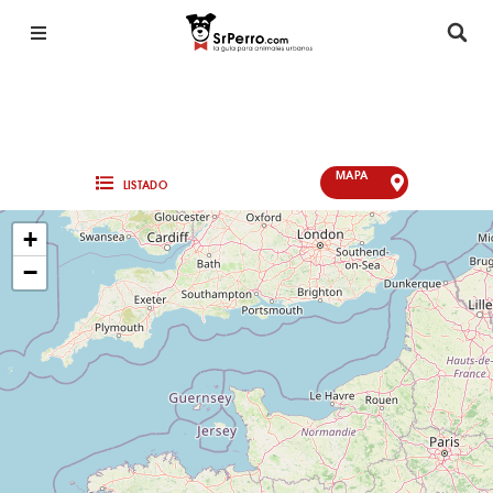
MAPA
LISTADO
+
−