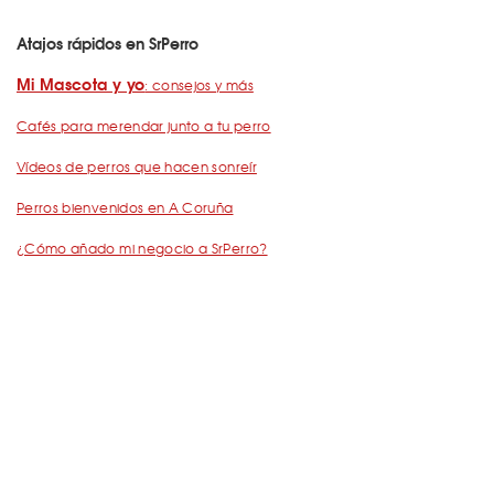
Atajos rápidos en SrPerro
Mi Mascota y yo
: consejos y más
Cafés para merendar junto a tu perro
Vídeos de perros que hacen sonreír
Perros bienvenidos en A Coruña
¿Cómo añado mi negocio a SrPerro?
Dejemos Huella
: todo por los animales
Restaurantes para ir con mascota en Barcelona
De Cañas con perro
Barcelona con perro: Mapa perruno de SrPerro
Málaga con perro: Mapa perruno de SrPerro
con perro en Madrid