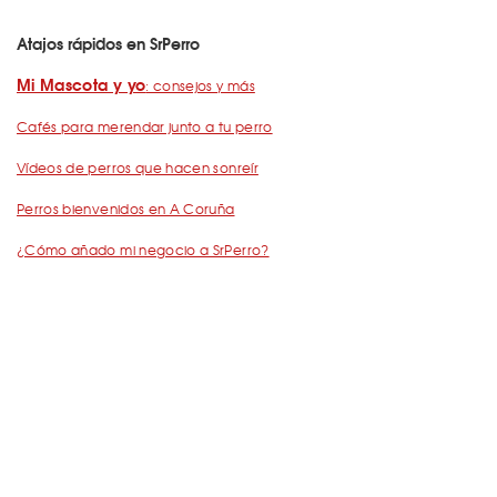
Atajos rápidos en SrPerro
Mi Mascota y yo
: consejos y más
Cafés para merendar junto a tu perro
Vídeos de perros que hacen sonreír
Perros bienvenidos en A Coruña
¿Cómo añado mi negocio a SrPerro?
Dejemos Huella
: todo por los animales
Restaurantes para ir con mascota en Barcelona
De Cañas con perro
Barcelona con perro: Mapa perruno de SrPerro
Málaga con perro: Mapa perruno de SrPerro
con perro en Madrid