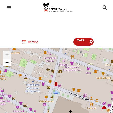
MAPA
LISTADO
+
−