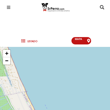
MAPA
LISTADO
+
−