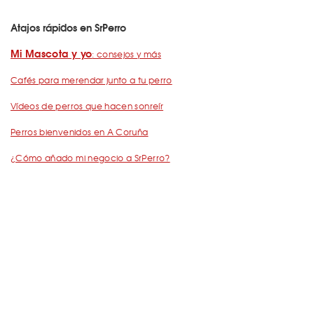
Atajos rápidos en SrPerro
Mi Mascota y yo
: consejos y más
Cafés para merendar junto a tu perro
Vídeos de perros que hacen sonreír
Perros bienvenidos en A Coruña
¿Cómo añado mi negocio a SrPerro?
Dejemos Huella
: todo por los animales
Restaurantes para ir con mascota en Barcelona
De Cañas con perro
Barcelona con perro: Mapa perruno de SrPerro
Málaga con perro: Mapa perruno de SrPerro
con perro en Madrid