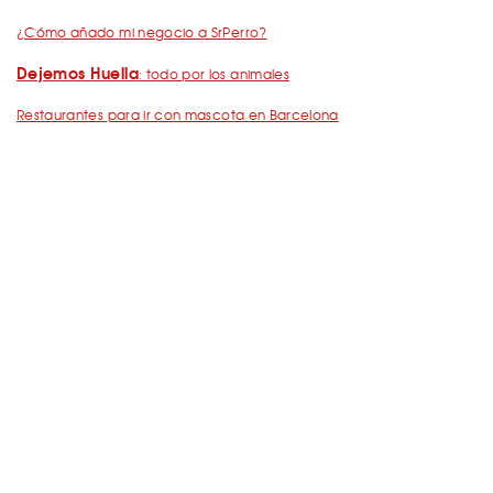
¿Cómo añado mi negocio a SrPerro?
Dejemos Huella
: todo por los animales
Restaurantes para ir con mascota en Barcelona
De Cañas con perro
Barcelona con perro: Mapa perruno de SrPerro
Málaga con perro: Mapa perruno de SrPerro
con perro en Madrid
Restaurantes para ir
Pegatina de SrPerro
¿Cómo consigo la
?
Madrid / Barcelona con perro: los libros de SrPerro
Madrid con perro: Mapa perruno de SrPerro
Playas y embalses para ir con perro en España