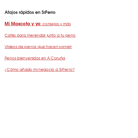
Atajos rápidos en SrPerro
Mi Mascota y yo
: consejos y más
Cafés para merendar junto a tu perro
Vídeos de perros que hacen sonreír
Perros bienvenidos en A Coruña
¿Cómo añado mi negocio a SrPerro?
Dejemos Huella
: todo por los animales
Restaurantes para ir con mascota en Barcelona
De Cañas con perro
Barcelona con perro: Mapa perruno de SrPerro
Málaga con perro: Mapa perruno de SrPerro
con perro en Madrid