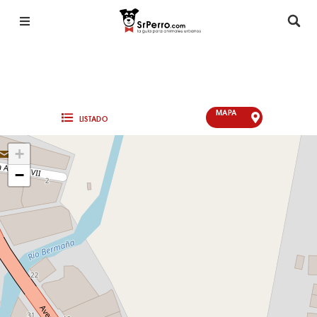
MAPA
LISTADO
+
−