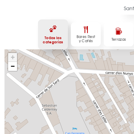
Bares Rest
Todas las
Terrazas
y Cafés
categorias
+
−