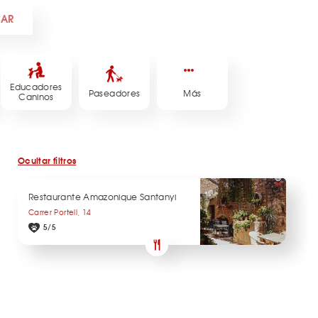
CAR
Educadores
Paseadores
Más
Caninos
Ocultar filtros
Restaurante Amazonique Santanyi
Carrer Portell, 14
5/5