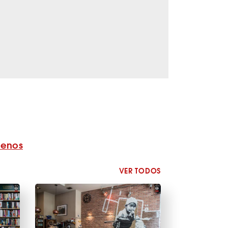
benos
VER TODOS