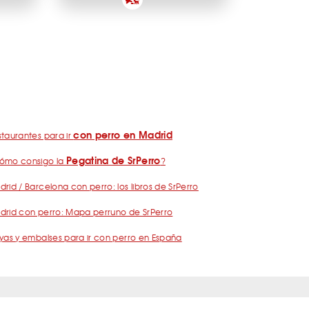
con perro en Madrid
taurantes para ir
Pegatina de SrPerro
ómo consigo la
?
rid / Barcelona con perro: los libros de SrPerro
drid con perro: Mapa perruno de SrPerro
yas y embalses para ir con perro en España
nos
Política de Privacidad
Publicidad
Contacto