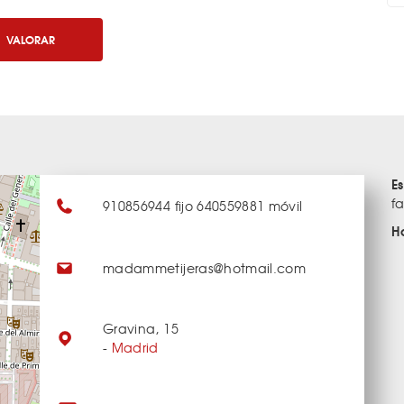
VALORAR
E
f
910856944 fijo 640559881 móvil
H
madammetijeras@hotmail.com
Gravina, 15
-
Madrid