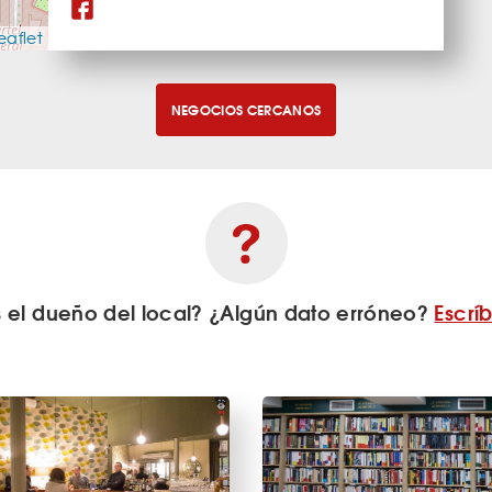
eaflet
NEGOCIOS CERCANOS
s el dueño del local? ¿Algún dato erróneo?
Escrí