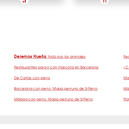
Dejemos Huella
: todo por los animales
Res
Restaurantes para ir con mascota en Barcelona
¿C
De Cañas con perro
Mad
Barcelona con perro: Mapa perruno de SrPerro
Ma
Málaga con perro: Mapa perruno de SrPerro
Pla
s Frecuentes Humanos Perrunos
Preguntas Frecuentes Negocios Perru