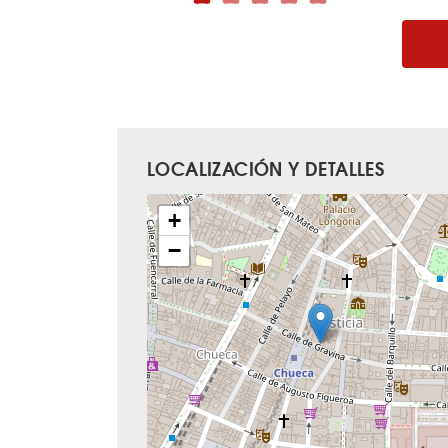
LOCALIZACIÓN Y DETALLES
+
−