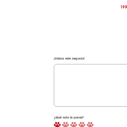
19
¡Valora este negocio!
¿Qué nota le pones?