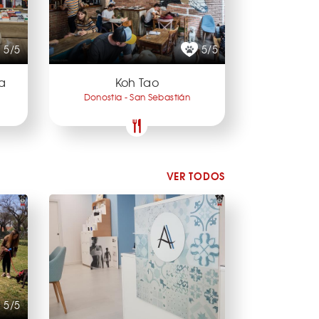
5/5
5/5
ia
Koh Tao
Donostia - San Sebastián
VER TODOS
5/5