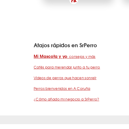
Atajos rápidos en SrPerro
Mi Mascota y yo
: consejos y más
Cafés para merendar junto a tu perro
Vídeos de perros que hacen sonreír
Perros bienvenidos en A Coruña
¿Cómo añado mi negocio a SrPerro?
Quiénes somos
Términos y condiciones
Pregunta