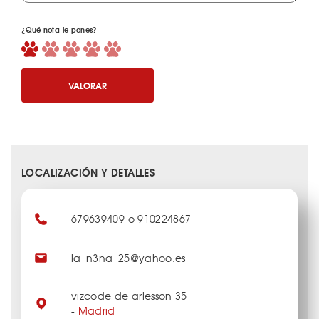
¿Qué nota le pones?
VALORAR
LOCALIZACIÓN Y DETALLES
679639409 o 910224867
la_n3na_25@yahoo.es
vizcode de arlesson 35
-
Madrid