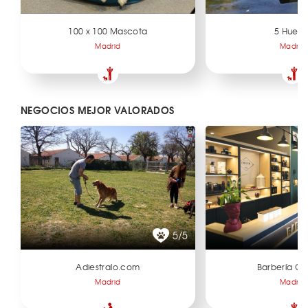
100 x 100 Mascota
5 Huella
Madrid
Madrid
NEGOCIOS MEJOR VALORADOS
5/5
Adiestralo.com
Barbería Ch
Madrid
Madrid