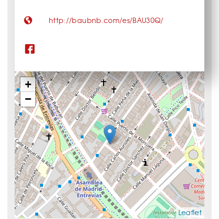
http://baubnb.com/es/BAU30Q/
+
−
Leaflet