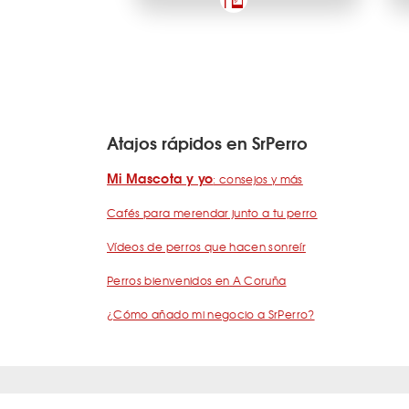
Atajos rápidos en SrPerro
Mi Mascota y yo
: consejos y más
Cafés para merendar junto a tu perro
Vídeos de perros que hacen sonreír
Perros bienvenidos en A Coruña
¿Cómo añado mi negocio a SrPerro?
Quiénes somos
Términos y condiciones
Pregunta