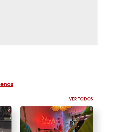
benos
VER TODOS