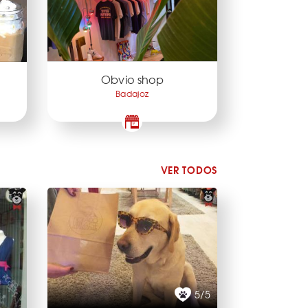
Obvio shop
Badajoz
VER TODOS
5/5