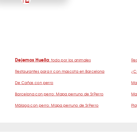
Dejemos Huella
: todo por los animales
Res
Restaurantes para ir con mascota en Barcelona
¿C
De Cañas con perro
Mad
Barcelona con perro: Mapa perruno de SrPerro
Ma
Málaga con perro: Mapa perruno de SrPerro
Pla
s Frecuentes Humanos Perrunos
Preguntas Frecuentes Negocios Perru