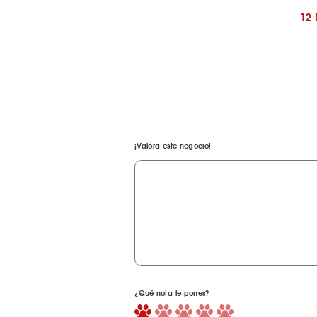
12
¡Valora este negocio!
¿Qué nota le pones?