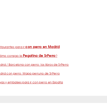
con perro en Madrid
taurantes para ir
Pegatina de SrPerro
ómo consigo la
?
rid / Barcelona con perro: los libros de SrPerro
drid con perro: Mapa perruno de SrPerro
yas y embalses para ir con perro en España
nos
Política de Privacidad
Publicidad
Contacto