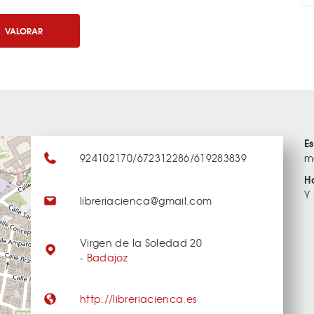
VALORAR
E
924102170/672312286/619283839
m
H
Y
libreriacienca@gmail.com
Virgen de la Soledad 20
-
Badajoz
http://libreriacienca.es