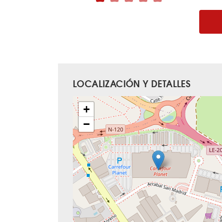
LOCALIZACIÓN Y DETALLES
+
−