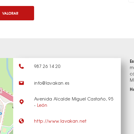
VALORAR
E
987 26 14 20
m
c
M
info@lavakan.es
H
Avenida Alcalde Miguel Castaño, 95
-
León
http://www.lavakan.net