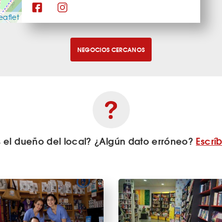
eaflet
NEGOCIOS CERCANOS
s el dueño del local? ¿Algún dato erróneo?
Escrí