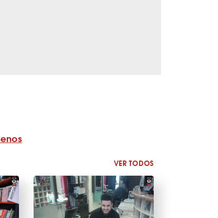
benos
VER TODOS