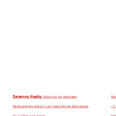
Dejemos Huella
: todo por los animales
Res
Restaurantes para ir con mascota en Barcelona
¿C
De Cañas con perro
Mad