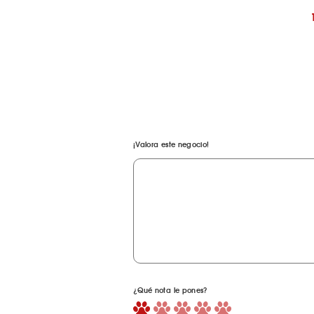
¡Valora este negocio!
¿Qué nota le pones?