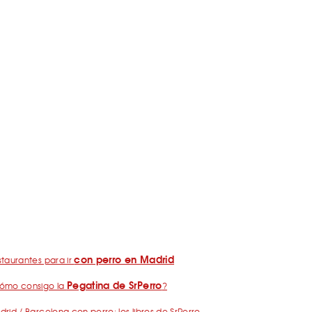
con perro en Madrid
taurantes para ir
Pegatina de SrPerro
ómo consigo la
?
rid / Barcelona con perro: los libros de SrPerro