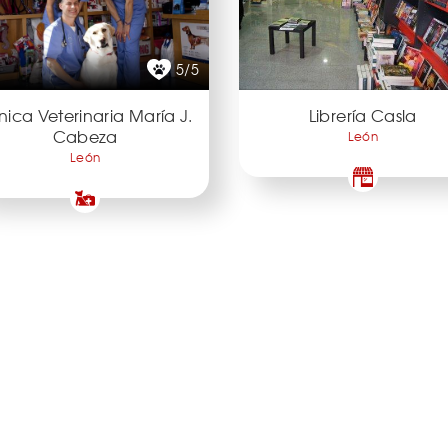
5/5
ínica Veterinaria María J.
Librería Casla
Cabeza
León
León