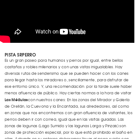
PISTA SRPERRO
Es un gran paseo para humanos y perros por igual, entre bellos
castaños y robles milenarios y con unas vistas inigualables. Hay
diversas rutas de senderismo que se pueden hacer con los canes
para llegar hasta los miradores o, sencillamente, para disfrutar de
ese entorno único. Y, una recomendación: por la tarde suele haber
menos afluencia de público. Hay ciertas normas a la hora de visitar
Las Médulas
con nuestros canes: En las zonas del Mirador y Galería
de Orellán, la Cuevona y la Encantada, sus alrededores, así como
en zonas que nos encontremos con gran afluencia de visitantes, los
perros deben ir con correa, igual que en las visitas guiadas. Las
zonas de lagunas (Lago Sumido y las lagunas Larga y Pinzais) son
zonas de protección especial, por lo que está prohibido el baño en
ellas. Además en su entorno deberemos llevar al perro sujeto con