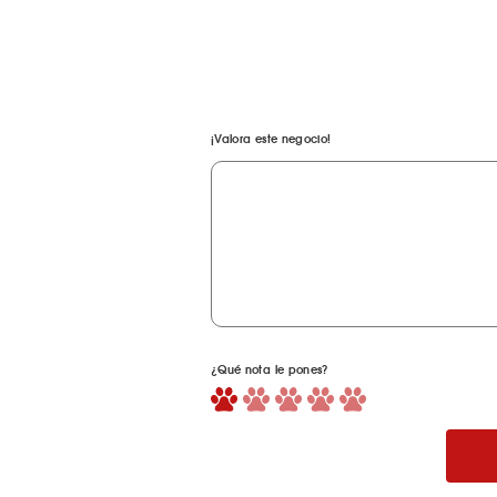
¡Valora este negocio!
¿Qué nota le pones?