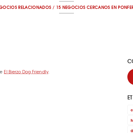
EGOCIOS RELACIONADOS
/
15 NEGOCIOS CERCANOS
EN PONFE
C
de
El Bierzo Dog Friendly
.
E
c
M
d