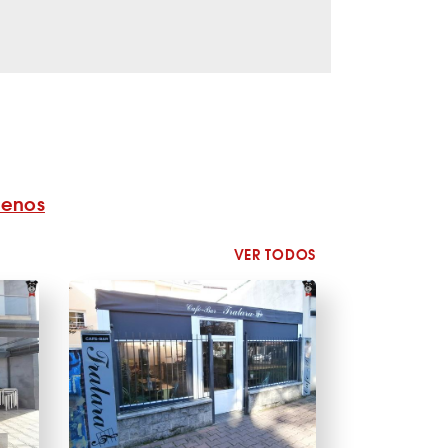
benos
VER TODOS