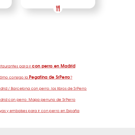
con perro en Madrid
taurantes para ir
Pegatina de SrPerro
ómo consigo la
?
rid / Barcelona con perro: los libros de SrPerro
drid con perro: Mapa perruno de SrPerro
yas y embalses para ir con perro en España