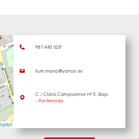
987 440 628
fure.maria@yahoo.es
C / Clara Campoamor nº 5, Bajo
-
Ponferrada
eaflet