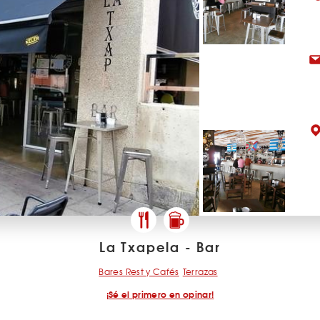
La Txapela - Bar
Bares Rest y Cafés
Terrazas
¡Sé el primero en opinar!