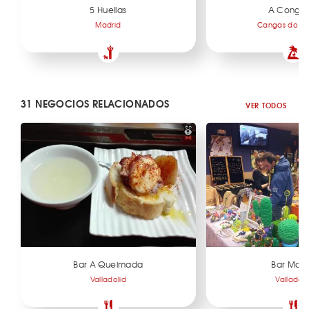
5 Huellas
A Congor
Madrid
Cangas do Mo
31 NEGOCIOS RELACIONADOS
VER TODOS
Bar A Queimada
Bar May
Valladolid
Valladoli