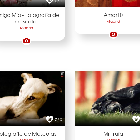
5/5
igo Mío - Fotografía de
Amor10
mascotas
Madrid
Madrid
5/5
otografía de Mascotas
Mr Trufa