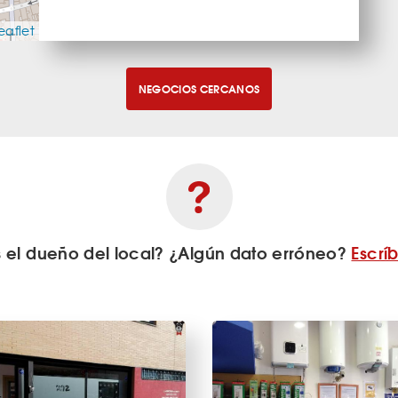
eaflet
NEGOCIOS CERCANOS
s el dueño del local? ¿Algún dato erróneo?
Escrí