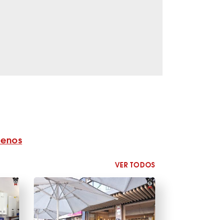
benos
VER TODOS