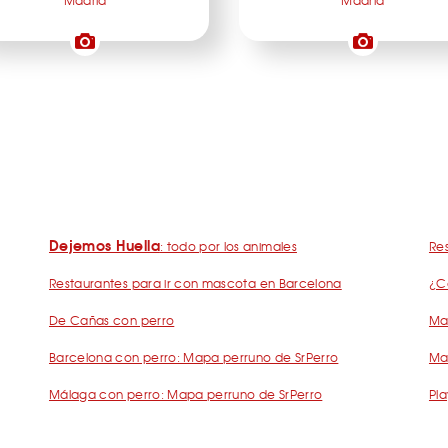
Madrid
Madrid
Dejemos Huella
: todo por los animales
Res
Restaurantes para ir con mascota en Barcelona
¿C
De Cañas con perro
Mad
Barcelona con perro: Mapa perruno de SrPerro
Ma
Málaga con perro: Mapa perruno de SrPerro
Pla