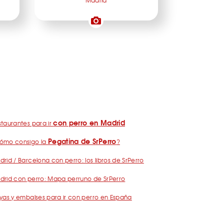
Madrid
con perro en Madrid
taurantes para ir
Pegatina de SrPerro
ómo consigo la
?
rid / Barcelona con perro: los libros de SrPerro
drid con perro: Mapa perruno de SrPerro
yas y embalses para ir con perro en España