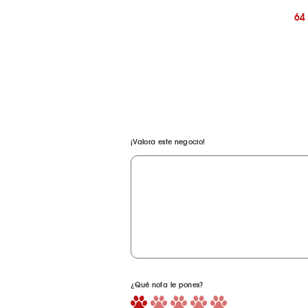
64
¡Valora este negocio!
¿Qué nota le pones?