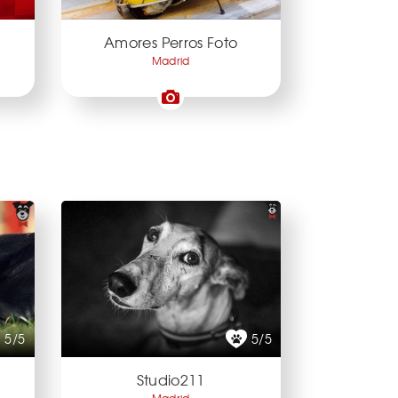
Amores Perros Foto
Madrid
5/5
5/5
Studio211