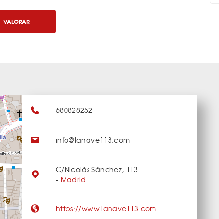
VALORAR
680828252
info@lanave113.com
C/Nicolás Sánchez, 113
-
Madrid
https://www.lanave113.com