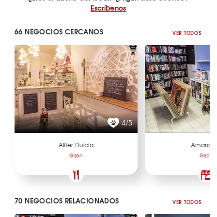
Escríbenos
66 NEGOCIOS CERCANOS
VER TODOS
4/5
Aliter Dulcia
Amarco
Gijón
Gijón
70 NEGOCIOS RELACIONADOS
VER TODOS