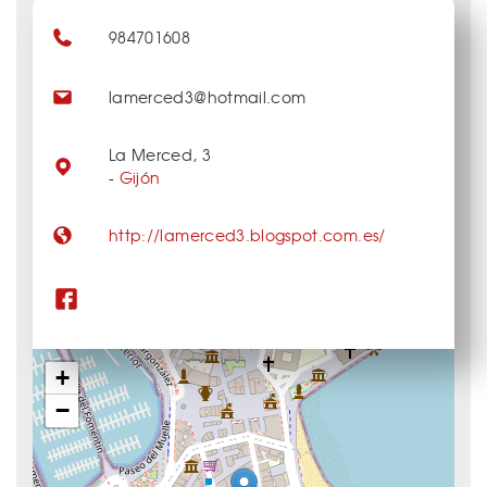
984701608
lamerced3@hotmail.com
La Merced, 3
-
Gijón
http://lamerced3.blogspot.com.es/
+
−