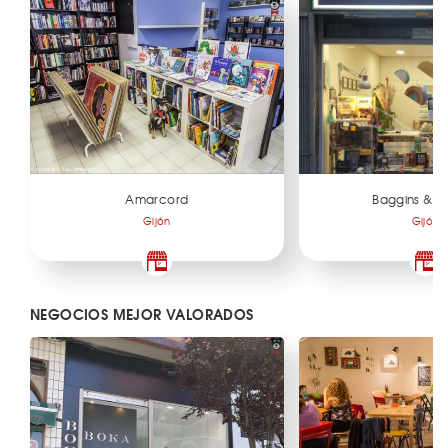
Amarcord
Baggins & C
Gijón
Gijón
NEGOCIOS MEJOR VALORADOS