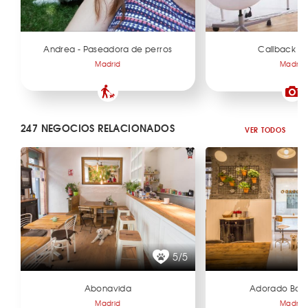
Andrea - Paseadora de perros
Callback St
Madrid
Madrid
247 NEGOCIOS RELACIONADOS
VER TODOS
5/5
Abonavida
Adorado Bar 
Madrid
Madrid