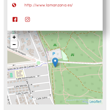
http://www.lamanzana.es/
+
−
Leaflet