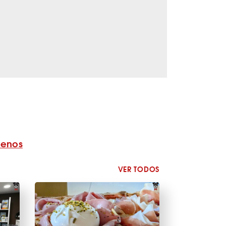
benos
VER TODOS