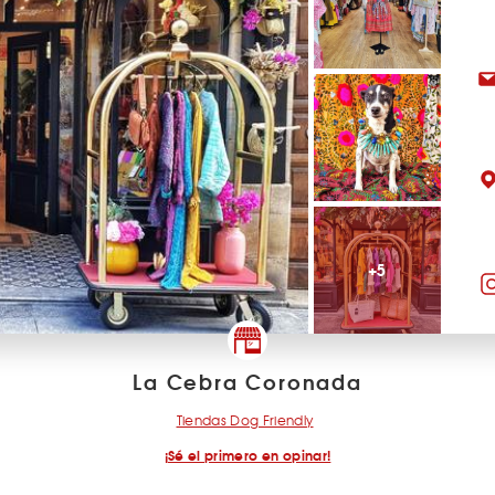
+5
La Cebra Coronada
Tiendas Dog Friendly
¡Sé el primero en opinar!