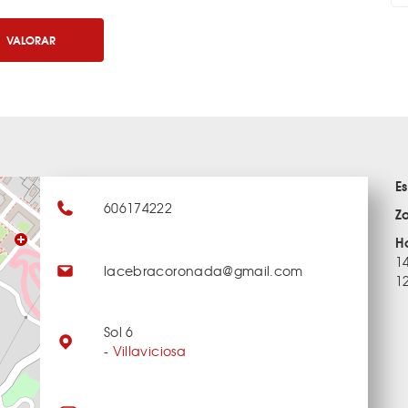
VALORAR
E
606174222
Z
H
1
lacebracoronada@gmail.com
1
Sol 6
-
Villaviciosa