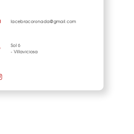
lacebracoronada@gmail.com
Sol 6
- Villaviciosa