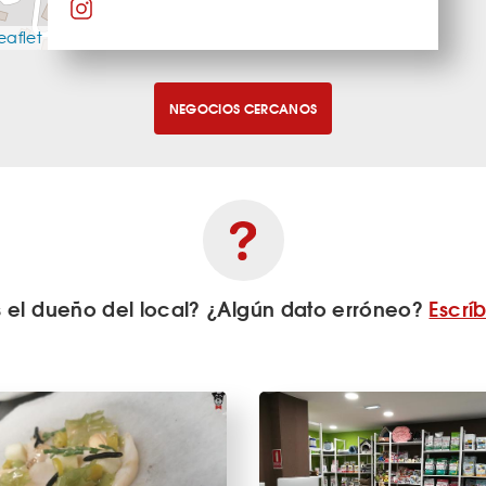
eaflet
NEGOCIOS CERCANOS
s el dueño del local? ¿Algún dato erróneo?
Escrí