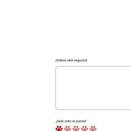
¡Valora este negocio!
¿Qué nota le pones?