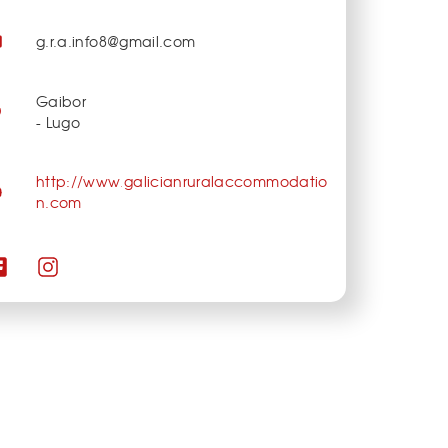
g.r.a.info8@gmail.com
Gaibor
- Lugo
http://www.galicianruralaccommodatio
n.com