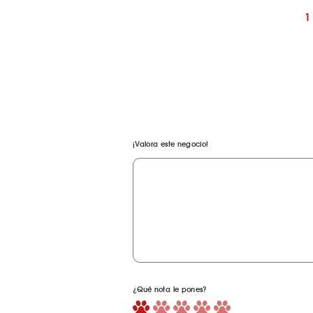
1
¡Valora este negocio!
¿Qué nota le pones?