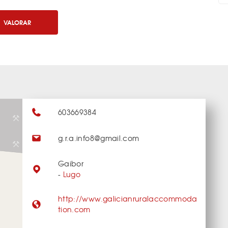
VALORAR
603669384
g.r.a.info8@gmail.com
Gaibor
-
Lugo
http://www.galicianruralaccommoda
tion.com