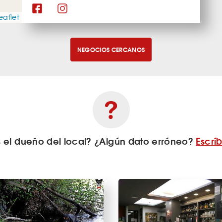
eaflet
NEGOCIOS CERCANOS
s el dueño del local? ¿Algún dato erróneo?
Escrí