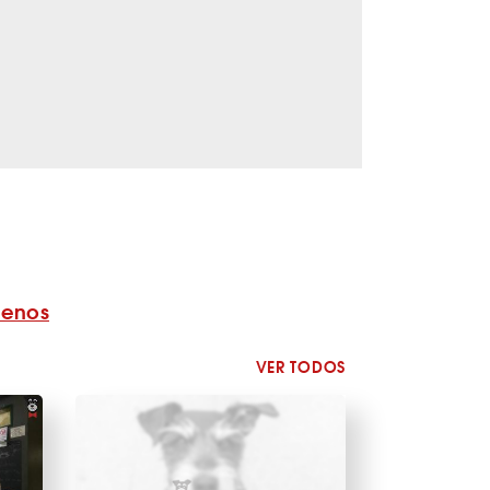
benos
VER TODOS