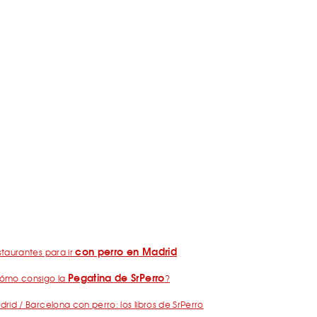
con perro en Madrid
taurantes para ir
Pegatina de SrPerro
ómo consigo la
?
rid / Barcelona con perro: los libros de SrPerro