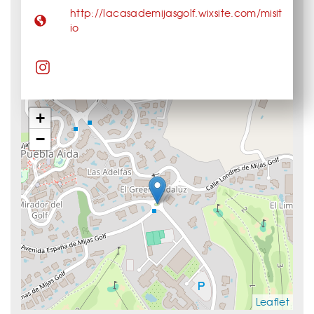
http://lacasademijasgolf.wixsite.com/misit
io
+
−
Leaflet