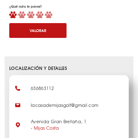
¿Qué nota le pones?
VALORAR
LOCALIZACIÓN Y DETALLES
636863112
lacasademijasgolf@gmail.com
Avenida Gran Bretaña, 1
-
Mijas Costa