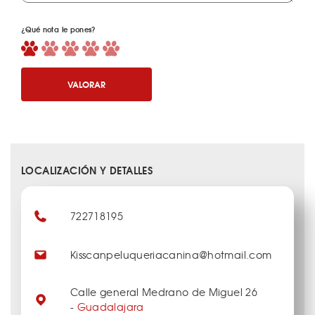
¿Qué nota le pones?
VALORAR
LOCALIZACIÓN Y DETALLES
722718195
Kisscanpeluqueriacanina@hotmail.com
Calle general Medrano de Miguel 26
-
Guadalajara