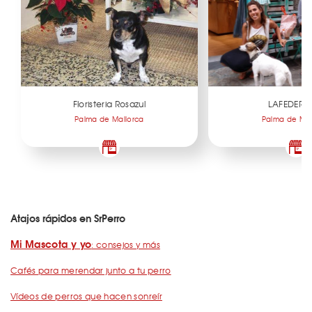
Floristeria Rosazul
LAFEDERI
Palma de Mallorca
Palma de Mal
Atajos rápidos en SrPerro
Mi Mascota y yo
: consejos y más
Cafés para merendar junto a tu perro
Vídeos de perros que hacen sonreír