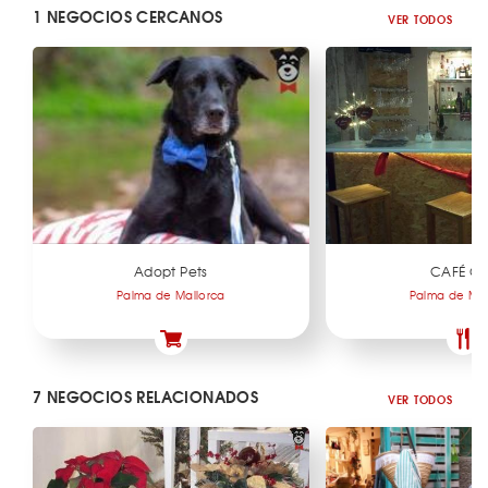
1 NEGOCIOS CERCANOS
VER TODOS
Adopt Pets
CAFÉ G
Palma de Mallorca
Palma de Mal
7 NEGOCIOS RELACIONADOS
VER TODOS