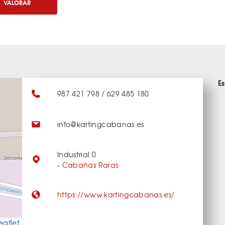
VALORAR
E
987 421 798 / 629 485 180
info@kartingcabanas.es
Industrial 0
-
Cabañas Raras
https://www.kartingcabanas.es/
eaflet