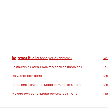
Dejemos Huella
: todo por los animales
Res
Restaurantes para ir con mascota en Barcelona
¿C
De Cañas con perro
Mad
Barcelona con perro: Mapa perruno de SrPerro
Ma
Málaga con perro: Mapa perruno de SrPerro
Pla