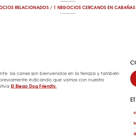
OCIOS RELACIONADOS
/
1 NEGOCIOS CERCANOS
EN CABAÑAS
C
rante: los canes son bienvenidos en la terraza y también
var previamente indicando que vamos con nuestro
El Bierzo Dog Friendly.
ativa
E
c
M
d