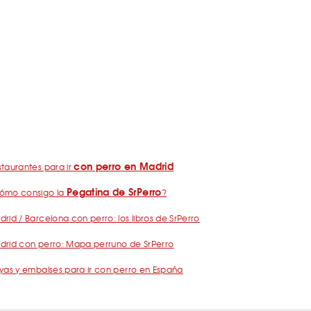
con perro en Madrid
taurantes para ir
Pegatina de SrPerro
ómo consigo la
?
rid / Barcelona con perro: los libros de SrPerro
drid con perro: Mapa perruno de SrPerro
yas y embalses para ir con perro en España