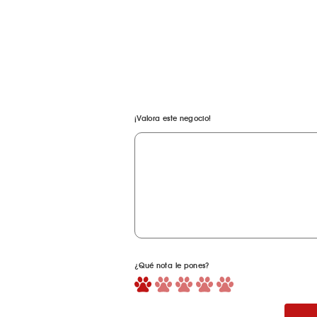
¡Valora este negocio!
¿Qué nota le pones?