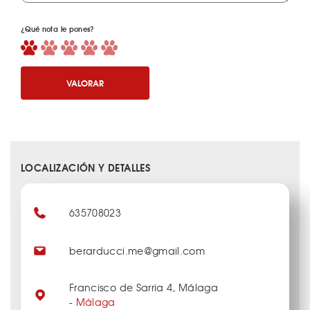
¿Qué nota le pones?
VALORAR
LOCALIZACIÓN Y DETALLES
635708023
berarducci.me@gmail.com
Francisco de Sarria 4, Málaga
-
Málaga