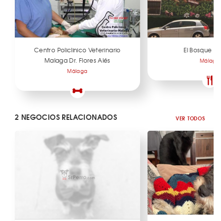
Centro Policlinico Veterinario
El Bosque d
Malaga Dr. Flores Alés
Málaga
Málaga
2 NEGOCIOS RELACIONADOS
VER TODOS