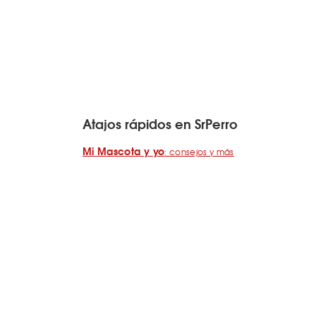
Atajos rápidos en SrPerro
Mi Mascota y yo
: consejos y más
Cafés para merendar junto a tu perro
Vídeos de perros que hacen sonreír
Perros bienvenidos en A Coruña
¿Cómo añado mi negocio a SrPerro?