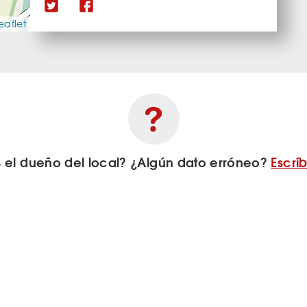
eaflet
s el dueño del local? ¿Algún dato erróneo?
Escrí