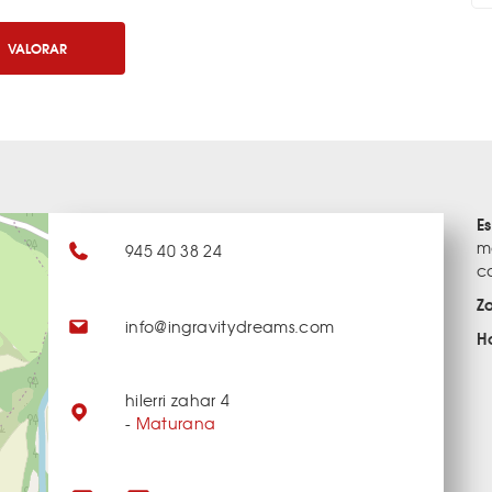
VALORAR
E
m
945 40 38 24
c
Z
info@ingravitydreams.com
H
hilerri zahar 4
-
Maturana