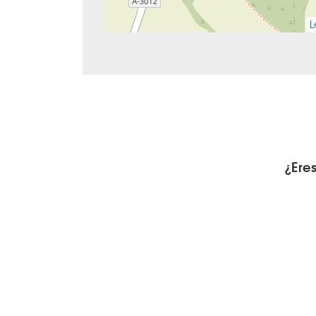
L
¿Ere