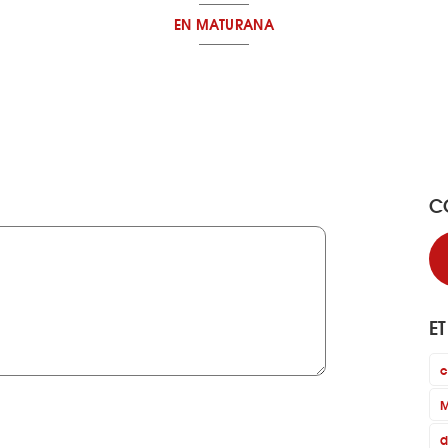
EN MATURANA
C
E
c
M
d