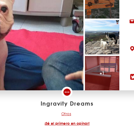
+1
Ingravity Dreams
Otros
¡Sé el primero en opinar!