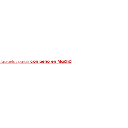
con perro en Madrid
taurantes para ir
Pegatina de SrPerro
ómo consigo la
?
rid / Barcelona con perro: los libros de SrPerro
drid con perro: Mapa perruno de SrPerro
yas y embalses para ir con perro en España