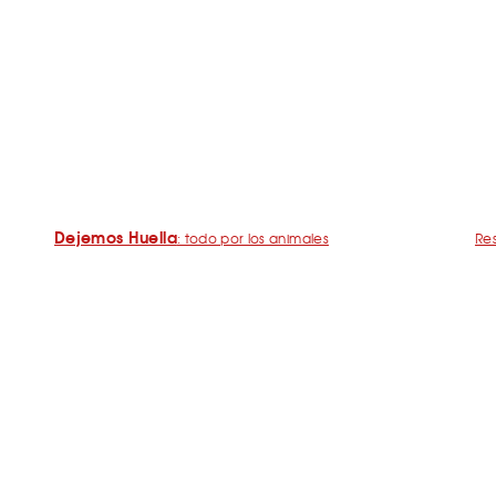
Dejemos Huella
: todo por los animales
Res
Restaurantes para ir con mascota en Barcelona
¿C
De Cañas con perro
Mad
Barcelona con perro: Mapa perruno de SrPerro
Ma
Málaga con perro: Mapa perruno de SrPerro
Pla