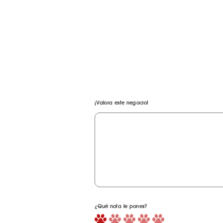
¡Valora este negocio!
¿Qué nota le pones?