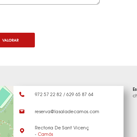
VALORAR
E
972 57 22 82 / 629 65 87 64
c
reserva@lasaladecamos.com
Rectoria De Sant Vicenç
-
Camós