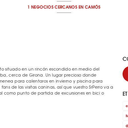
1 NEGOCIOS CERCANOS
EN CAMÓS
C
nto situado en un rincón escondido en medio del
ba, cerca de Girona. Un lugar precioso donde
menea para calentaros en invierno y piscina para
ans de las visitas caninas, así que vuestro SrPerro va a
E
eal como punto de partida de excursiones en bici o
c
M
d