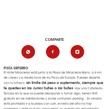
COMPARTE
PISTA SRPERRO
El Hotel Miracielos está junto a la Playa de Miracielos-Barro, a 6 km.
de Llanes y a media hora de los Picos de Europa. Puedes alojarte
sin límite de peso o suplemento, siempre que
con tu SrPerro,
te quedes en las Junior Suites o las Suites
. Hay una Cafetería-
Terraza en la que se puede desayunar o tomar algo, tienen Wifi
gratuito en las habitaciones y zonas comunes, parking... En verano
está prohibido ir a la playa con can, el resto del año no hay
problema y ante la duda, preguntad: os podrán dar estupendas