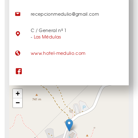
recepcionmedulio@gmail.com
C / General nº 1
-
Las Médulas
www.hotel-medulio.com
+
−