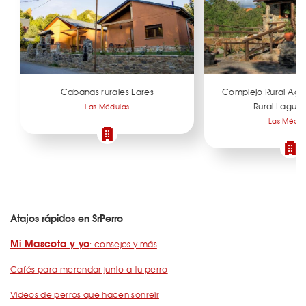
Cabañas rurales Lares
Complejo Rural Ag
Rural Lagua 
Las Médulas
Las Médul
Atajos rápidos en SrPerro
Mi Mascota y yo
: consejos y más
Cafés para merendar junto a tu perro
Vídeos de perros que hacen sonreír