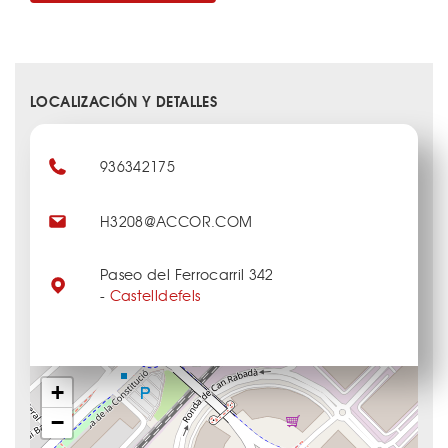
LOCALIZACIÓN Y DETALLES
936342175
H3208@ACCOR.COM
Paseo del Ferrocarril 342
-
Castelldefels
+
−