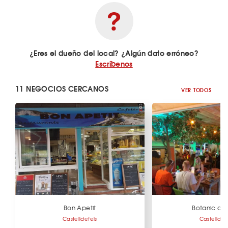
¿Eres el dueño del local? ¿Algún dato erróneo?
Escríbenos
11 NEGOCIOS CERCANOS
VER TODOS
Bon Apetit
Botanic del
Castelldefels
Castelldef