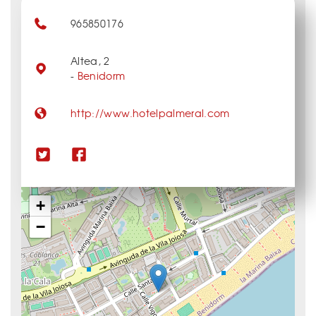
965850176
Altea, 2
-
Benidorm
http://www.hotelpalmeral.com
+
−