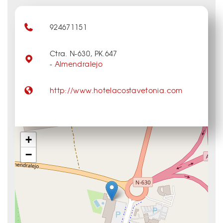
924671151
Ctra. N-630, PK.647
-
Almendralejo
http://www.hotelacostavetonia.com
+
−