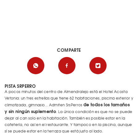
COMPARTE
PISTA SRPERRO
A pocos minutos del centro de Almendralejo está el Hotel Acosta
Vetonia: un tres estrellas que tiene 62 habitaciones, piscina exterior y
de todos los tamaños
climatizada, gimnasio... Admiten SrsPerros
y sin ningún suplemento
. La única condición es que no se puede
dejar al can solo en la habitación. También es posible estar en la
cafetería, no así en el restaurante. Y tampoco en la piscina, aunque
sí se puede estar en la terraza que está justo al lado.