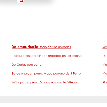
Dejemos Huella
: todo por los animales
Res
Restaurantes para ir con mascota en Barcelona
¿C
De Cañas con perro
Mad
Barcelona con perro: Mapa perruno de SrPerro
Ma
Málaga con perro: Mapa perruno de SrPerro
Pla
s Frecuentes Humanos Perrunos
Preguntas Frecuentes Negocios Perru