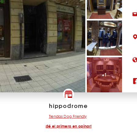
+1
hippodrome
Tiendas Dog Friendly
¡Sé el primero en opinar!