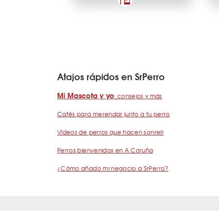
Atajos rápidos en SrPerro
Mi Mascota y yo
: consejos y más
Cafés para merendar junto a tu perro
Vídeos de perros que hacen sonreír
Perros bienvenidos en A Coruña
¿Cómo añado mi negocio a SrPerro?
Quiénes somos
Términos y condiciones
Pregunta