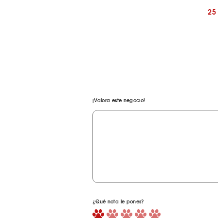
25
¡Valora este negocio!
¿Qué nota le pones?