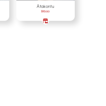
Ätakontu
Bilbao