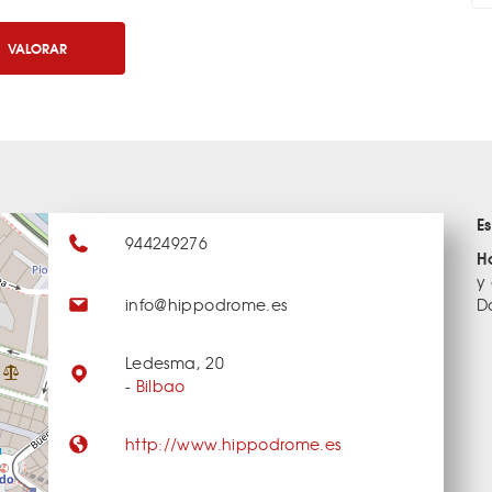
VALORAR
E
944249276
H
y
info@hippodrome.es
D
Ledesma, 20
-
Bilbao
http://www.hippodrome.es