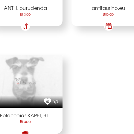
ANTI Liburudenda
antitaurino.eu
Bilbao
Bilbao
5/5
Fotocopias KAPEI, S.L.
Bilbao