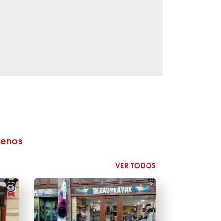
benos
VER TODOS