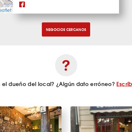
eaflet
NEGOCIOS CERCANOS
s el dueño del local? ¿Algún dato erróneo?
Escrí