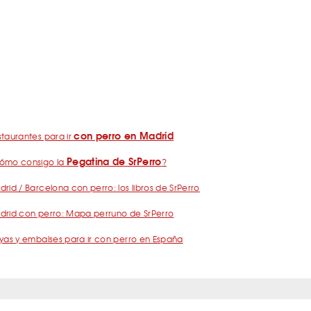
con perro en Madrid
taurantes para ir
Pegatina de SrPerro
ómo consigo la
?
rid / Barcelona con perro: los libros de SrPerro
drid con perro: Mapa perruno de SrPerro
yas y embalses para ir con perro en España
nos
Política de Privacidad
Publicidad
Contacto