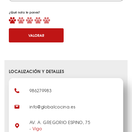
¿Qué nota le pones?
VALORAR
LOCALIZACIÓN Y DETALLES
986279983
info@globalcocina.es
AV. A. GREGORIO ESPINO, 75
-
Vigo