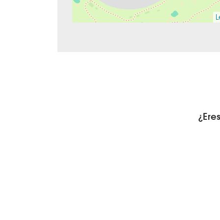
L
¿Ere