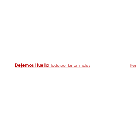
Dejemos Huella
: todo por los animales
Res
Restaurantes para ir con mascota en Barcelona
¿C
De Cañas con perro
Mad
Barcelona con perro: Mapa perruno de SrPerro
Ma
Málaga con perro: Mapa perruno de SrPerro
Pla