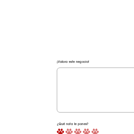
¡Valora este negocio!
¿Qué nota le pones?