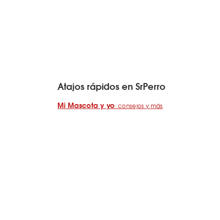
Atajos rápidos en SrPerro
Mi Mascota y yo
: consejos y más
Cafés para merendar junto a tu perro
Vídeos de perros que hacen sonreír
Perros bienvenidos en A Coruña
¿Cómo añado mi negocio a SrPerro?