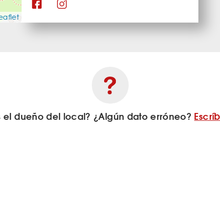
eaflet
s el dueño del local? ¿Algún dato erróneo?
Escrí