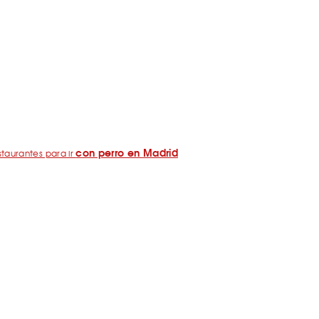
con perro en Madrid
taurantes para ir
Pegatina de SrPerro
ómo consigo la
?
rid / Barcelona con perro: los libros de SrPerro
drid con perro: Mapa perruno de SrPerro
yas y embalses para ir con perro en España