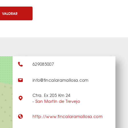
VALORAR
629085007
info@fincalaramallosa.com
Ctra. Ex 205 Km 24
-
San Martín de Trevejo
http://www.fincalaramallosa.com