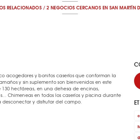
OS RELACIONADOS
/
2 NEGOCIOS CERCANOS
EN SAN MARTÍN 
C
co acogedores y bonitos caseríos que conforman la
s tamaños y sin suplemento son bienvenidos en este
e 130 hectáreas, en una dehesa de encinas,
s... Chimeneas en todos los caseríos y piscina durante
E
 desconectar y disfrutar del campo.
c
M
d