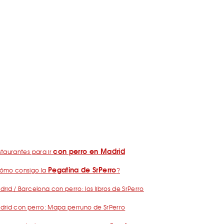
con perro en Madrid
taurantes para ir
Pegatina de SrPerro
ómo consigo la
?
rid / Barcelona con perro: los libros de SrPerro
drid con perro: Mapa perruno de SrPerro