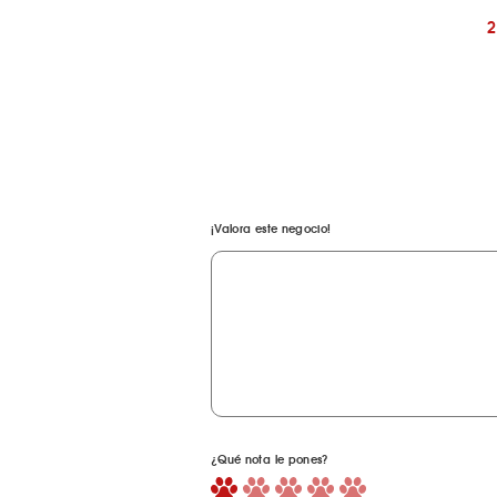
¡Valora este negocio!
¿Qué nota le pones?