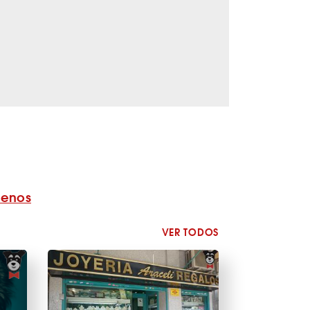
benos
VER TODOS