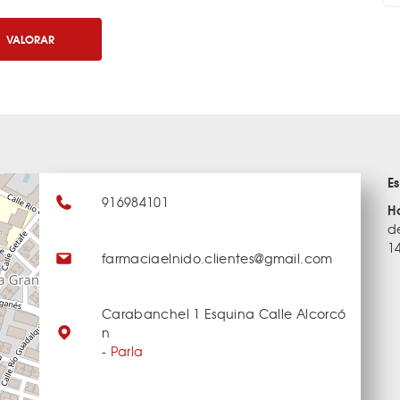
VALORAR
E
916984101
H
d
1
farmaciaelnido.clientes@gmail.com
Carabanchel 1 Esquina Calle Alcorcó
n
-
Parla