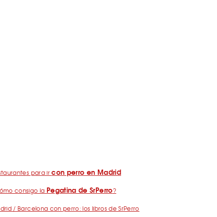
con perro en Madrid
taurantes para ir
Pegatina de SrPerro
ómo consigo la
?
rid / Barcelona con perro: los libros de SrPerro