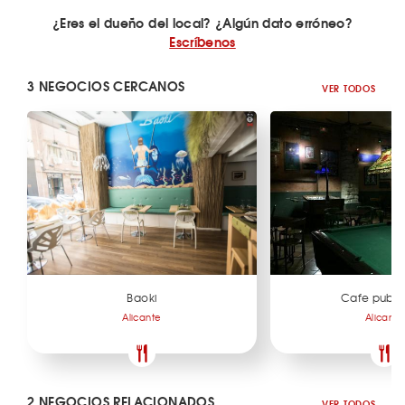
¿Eres el dueño del local? ¿Algún dato erróneo?
Escríbenos
3 NEGOCIOS CERCANOS
VER TODOS
Baoki
Cafe pub B
Alicante
Alicante
2 NEGOCIOS RELACIONADOS
VER TODOS