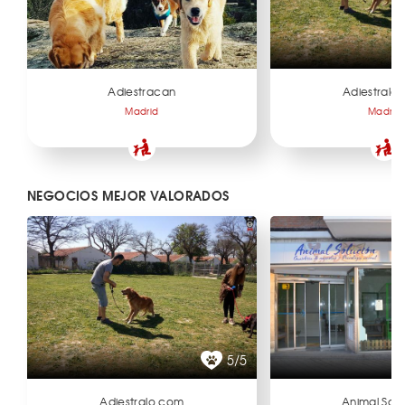
Adiestracan
Adiestralo
Madrid
Madrid
NEGOCIOS MEJOR VALORADOS
5/5
Adiestralo.com
Animal Solu