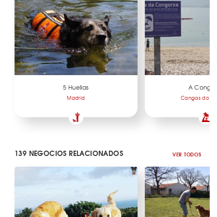
5 Huellas
A Congor
Madrid
Cangas do Mo
139 NEGOCIOS RELACIONADOS
VER TODOS