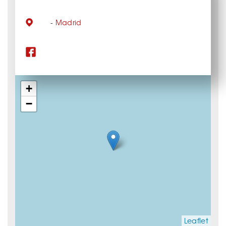
-
Madrid
+
−
Leaflet