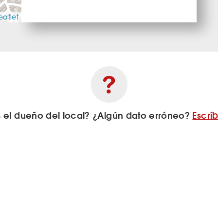
eaflet
s el dueño del local? ¿Algún dato erróneo?
Escrí