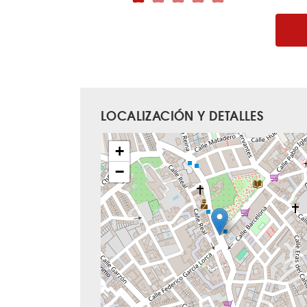
LOCALIZACIÓN Y DETALLES
+
−