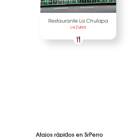
Restaurante La Chulapa
La Zubia
Atajos rápidos en SrPerro