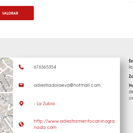
VALORAR
E
676365354
la
Z
adiestradoraeva@hotmail.com
H
d
c
-
La Zubia
http://www.adiestramientocaninogra
nada.com