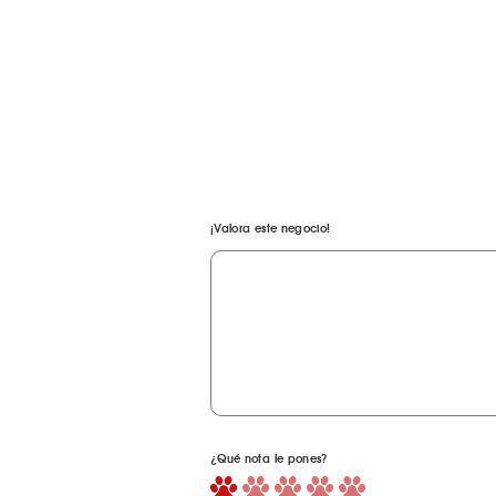
¡Valora este negocio!
¿Qué nota le pones?