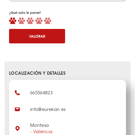
¿Qué nota le pones?
VALORAR
LOCALIZACIÓN Y DETALLES
665564823
info@eurekan.es
Montesa
-
Valencia