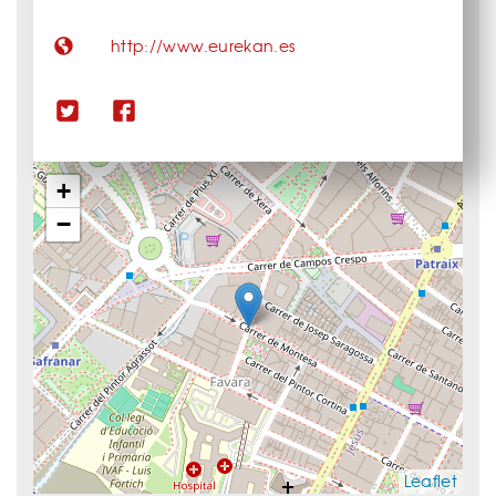
http://www.eurekan.es
+
−
Leaflet