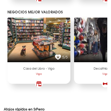
NEGOCIOS MEJOR VALORADOS
5/5
Casa del Libro - Vigo
Decathlon 
Vigo
Vigo
Atajos rápidos en SrPerro