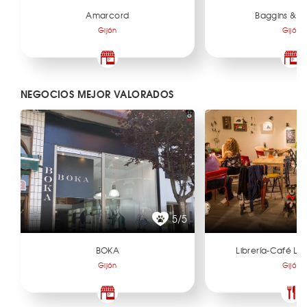
Amarcord
Baggins & C
Gijón
Gijón
NEGOCIOS MEJOR VALORADOS
5/5
BOKA
Librería-Café La
Gijón
Gijón