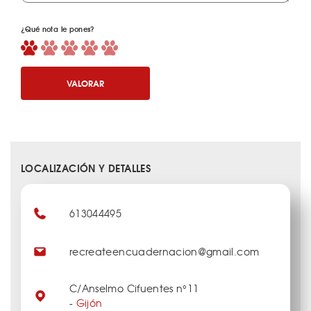
¿Qué nota le pones?
VALORAR
LOCALIZACIÓN Y DETALLES
613044495
recreateencuadernacion@gmail.com
C/Anselmo Cifuentes n°11
-
Gijón